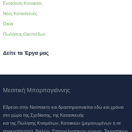
Ενοικίαση Κατοικίας
Νέες Κατασκευές
Οικία
Πωλήσεις Οικοπέδων
Δείτε τα Έργα μας
Μεσιτική Μπαρπαγιάννης
Eδρεύει στην Ναύπακτο και δραστηριοποιείται εδώ και χρόνια
στο χώρο της Σχεδίασης, της Κατασκευής
και της Πώλησης Κτισμάτων, Κατοικιών (μεμονωμένων ή σε
συγκροτήματα), Βιλλών, Επαγγελματικών χώρων, Τουριστικών