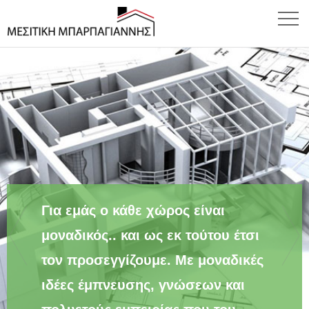
Για εμάς ο κάθε χώρος είναι
μοναδικός.. και ως εκ τούτου έτσι
τον προσεγγίζουμε. Με μοναδικές
ιδέες έμπνευσης, γνώσεων και