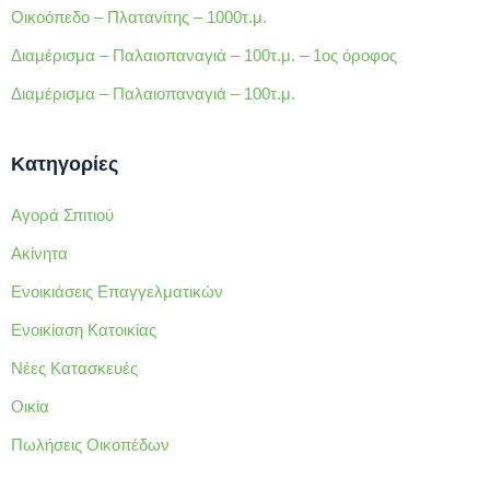
Οικοόπεδο – Πλατανίτης – 1000τ.μ.
Κλιματισμός Νυχτερινό
ρεύμα Πόρτα
Διαμέρισμα – Παλαιοπαναγιά – 100τ.μ. – 1ος όροφος
ασφαλείας Πρόσβαση
Διαμέρισμα – Παλαιοπαναγιά – 100τ.μ.
από: Άσφαλτο Σίτες
Φωτεινό ΓΚΑΡΣΟΝΙΕΡΑ
Κατηγορίες
1ο ΟΡΟΦΟΥ
ΠΟΛΥΤΕΛΕΙΑΣ
Αγορά Σπιτιού
ΕΠΙΠΛΩΜΕΝΗ ΜΕ
Ακίνητα
ΤΖΑΚΙ ΕΤΟΣ
ΚΑΤΑΣΚΕΥΗΣ 2010
Ενοικιάσεις Επαγγελματικών
ΕΜΒΑΔΟΥ 33 τ.μ.
Ενοικίαση Κατοικίας
ΟΔΟΣ Κ. ΣΑΘΑ, ΣΚΑ
Νέες Κατασκευές
ΝΑΥΠΑΚΤΟΥ
Οικία
Πωλήσεις Οικοπέδων